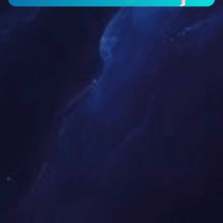
JH36Z-
JH60-
5-
121
01
回
制
转
动
减
回
速
转
机
JH80-
JHC-
29
21-
回
01