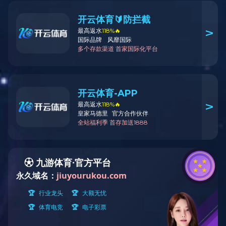
JX系列行走机构减速机
产品中心
JX
PRODUCT CENTER
系列
行走
机构
高压齿轮泵
减速
机
JQ系列起升机构减速机
JH系列回转机构减速机
JX3-
64
JX系列行走机构减速机
行
走
JQTK系列起升机构减速机
减