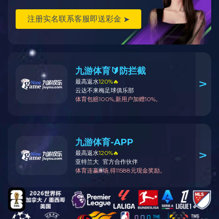
湿式非公路车桥
速
机
湿式制动器
[
JX
齿轮箱
系
列
行
变速箱
走
机
构
分动箱
减
速
机 ]
离合器
其他
相
关
产
品