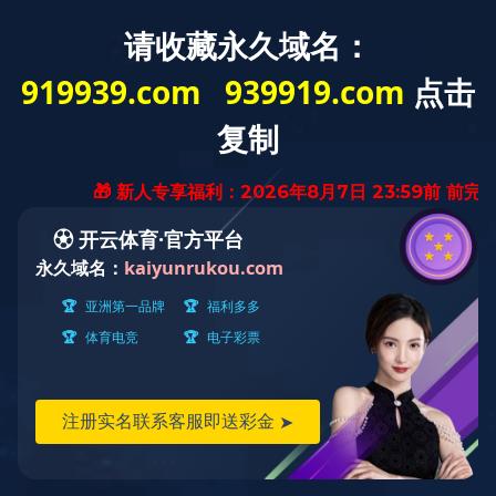
网站首页
关于科源
产品中心
生产制造
质量保证
新闻资讯
市场服务
加入我们
九游online(中国)
中文版
English
Русский язык
您好，您当前所在的位置：
首页
产品中心