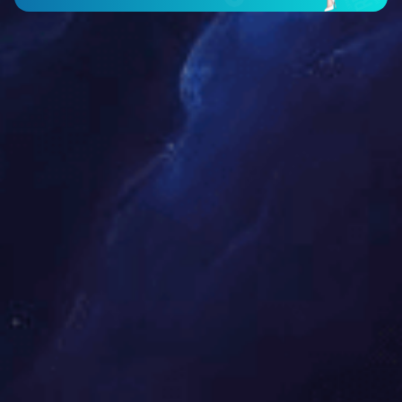
立
即
发
送
【上
一
篇】