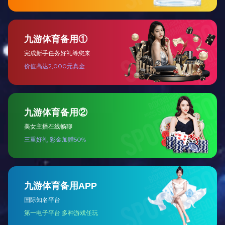
留
言咨
询